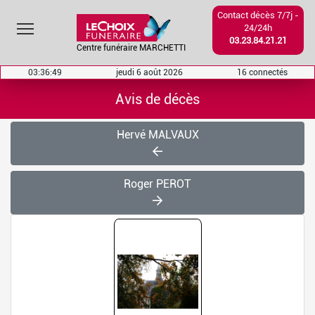
Contact décès 7/7j -
Toggle main menu visibility
24/24h
03.23.84.21.21
Centre funéraire MARCHETTI
03:36:49
jeudi 6 août 2026
16 connectés
Avis de décès
Hervé MALVAUX
Roger PEROT