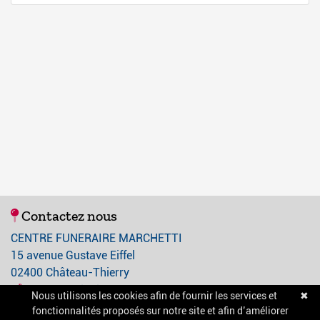
Contactez nous
CENTRE FUNERAIRE MARCHETTI
15 avenue Gustave Eiffel
02400 Château-Thierry
03 23 84 21 21
Nous utilisons les cookies afin de fournir les services et
✖
contact@centre-funeraire-marchetti.com
fonctionnalités proposés sur notre site et afin d’améliorer