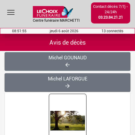
Contact décès 7/7j -
Toggle main menu visibility
24/24h
03.23.84.21.21
Centre funéraire MARCHETTI
08:51:56
jeudi 6 août 2026
13 connectés
Avis de décès
Michel GOUNAUD
Michel LAFORGUE