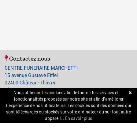
Contactez nous
CENTRE FUNERAIRE MARCHETTI
15 avenue Gustave Eiffel
02400 Château-Thierry
03 23 84 21 21
Nous utilisons les cookies afin de fournir les services et
✖
contact@centre-funeraire-marchetti.com
fonctionnalités proposés sur notre site et afin d’améliorer
l’expérience de nos utilisateurs. Les cookies sont des données qui
sont téléchargés ou stockés sur votre ordinateur ou sur tout autre
A propos
appareil. .
En savoir plus
Nos services
Chambres funéraires