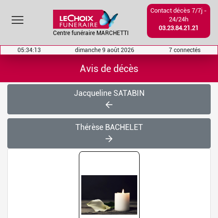
Contact décès 7/7j -
Toggle main menu visibility
24/24h
03.23.84.21.21
Centre funéraire MARCHETTI
05:34:13
dimanche 9 août 2026
7 connectés
Avis de décès
Jacqueline SATABIN
Thérèse BACHELET