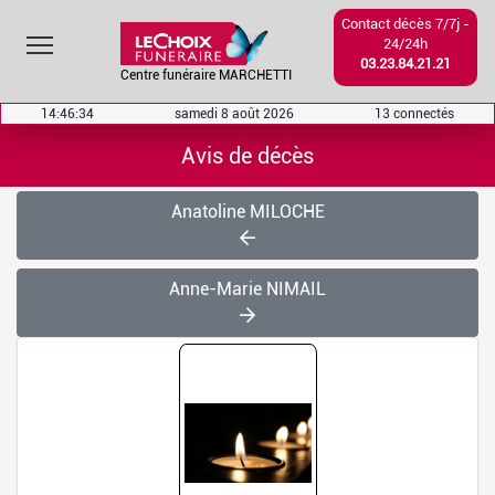
Contact décès 7/7j -
Toggle main menu visibility
24/24h
03.23.84.21.21
Centre funéraire MARCHETTI
14:46:34
samedi 8 août 2026
13 connectés
Avis de décès
Anatoline MILOCHE
Anne-Marie NIMAIL