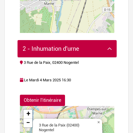
2 - Inhumation d'urne
3 Rue de la Paix, 02400 Nogentel
Le Mardi 4 Mars 2025 16:30
flet
|
©
Obtenir l'itinéraire
nStreetMap
+
−
×
3 Rue de la Paix (02400)
Nogentel