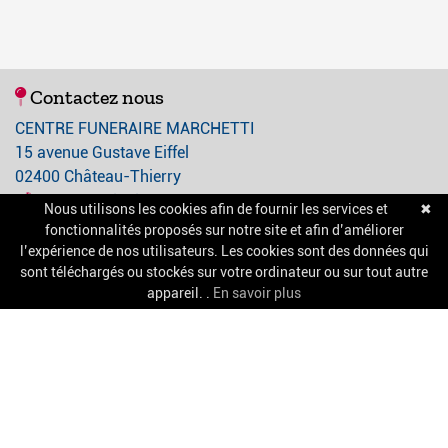
Contactez nous
CENTRE FUNERAIRE MARCHETTI
15 avenue Gustave Eiffel
02400 Château-Thierry
03 23 84 21 21
Nous utilisons les cookies afin de fournir les services et
✖
contact@centre-funeraire-marchetti.com
fonctionnalités proposés sur notre site et afin d’améliorer
l’expérience de nos utilisateurs. Les cookies sont des données qui
sont téléchargés ou stockés sur votre ordinateur ou sur tout autre
A propos
appareil. .
En savoir plus
Nos services
Chambres funéraires
Salle de cérémonie
Pompes funèbres
Informations pratiques