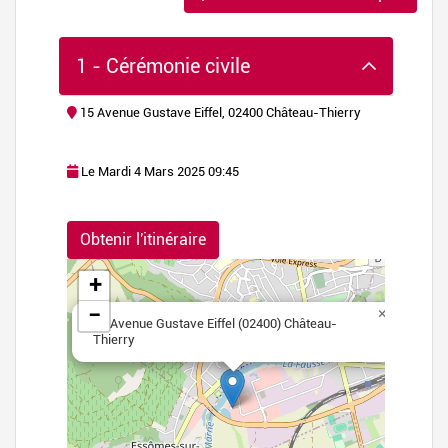
1 - Cérémonie civile
15 Avenue Gustave Eiffel, 02400 Château-Thierry
Le Mardi 4 Mars 2025 09:45
flet
|
©
Obtenir l'itinéraire
nStreetMap
+
−
×
15 Avenue Gustave Eiffel (02400) Château-
Thierry