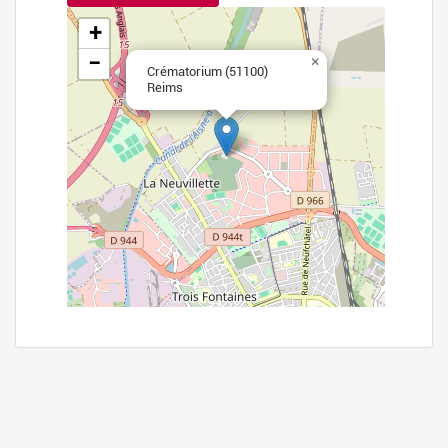
+
−
×
Crématorium (51100)
Reims