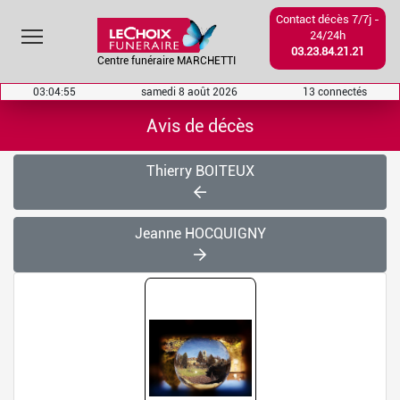
Contact décès 7/7j -
Toggle main menu visibility
24/24h
03.23.84.21.21
Centre funéraire MARCHETTI
03:04:56
samedi 8 août 2026
13 connectés
Avis de décès
Thierry BOITEUX
Jeanne HOCQUIGNY