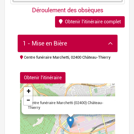
Déroulement des obsèques
Obtenir l'itinéraire complet
1 - Mise en Bière
Centre funéraire Marchetti, 02400 Château-Thierry
flet
|
©
Obtenir l'itinéraire
nStreetMap
+
−
×
Centre funéraire Marchetti (02400) Château-
Thierry