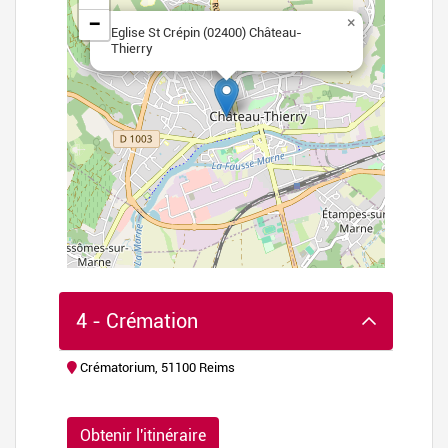
−
×
Eglise St Crépin (02400) Château-
Thierry
4 - Crémation
Crématorium, 51100 Reims
flet
|
©
Obtenir l'itinéraire
nStreetMap