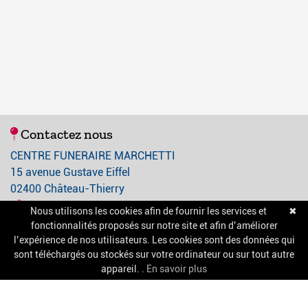
Contactez nous
CENTRE FUNERAIRE MARCHETTI
15 avenue Gustave Eiffel
02400 Château-Thierry
03 23 84 21 21
Nous utilisons les cookies afin de fournir les services et
✖
contact@centre-funeraire-marchetti.com
fonctionnalités proposés sur notre site et afin d’améliorer
l’expérience de nos utilisateurs. Les cookies sont des données qui
sont téléchargés ou stockés sur votre ordinateur ou sur tout autre
A propos
appareil. .
En savoir plus
Nos services
Chambres funéraires