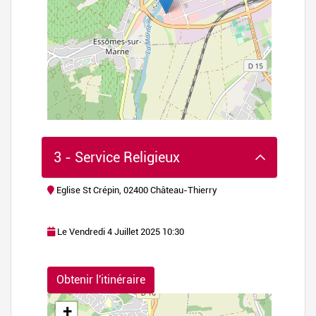
3 - Service Religieux
Eglise St Crépin, 02400 Château-Thierry
Le Vendredi 4 Juillet 2025 10:30
flet
|
©
Obtenir l'itinéraire
nStreetMap
+