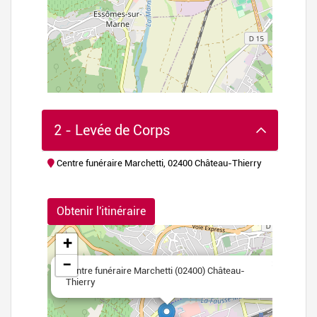
2 - Levée de Corps
Centre funéraire Marchetti, 02400 Château-Thierry
flet
|
©
Obtenir l'itinéraire
nStreetMap
+
−
×
Centre funéraire Marchetti (02400) Château-
Thierry