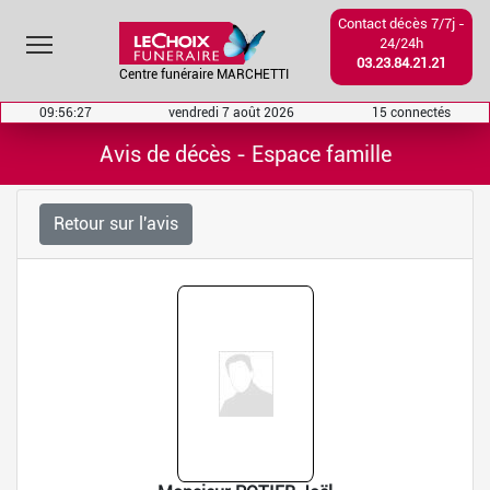
Contact décès 7/7j -
Toggle main menu visibility
24/24h
03.23.84.21.21
Centre funéraire MARCHETTI
09:56:27
vendredi 7 août 2026
15 connectés
Avis de décès - Espace famille
Retour sur l'avis