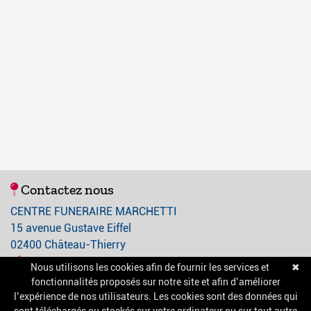
Contactez nous
CENTRE FUNERAIRE MARCHETTI
15 avenue Gustave Eiffel
02400 Château-Thierry
03 23 84 21 21
Nous utilisons les cookies afin de fournir les services et
✖
contact@centre-funeraire-marchetti.com
fonctionnalités proposés sur notre site et afin d’améliorer
l’expérience de nos utilisateurs. Les cookies sont des données qui