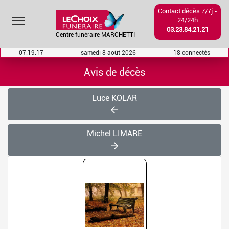
Contact décès 7/7j -
Toggle main menu visibility
24/24h
03.23.84.21.21
Centre funéraire MARCHETTI
07:19:17
samedi 8 août 2026
18 connectés
Avis de décès
Luce KOLAR
Michel LIMARE