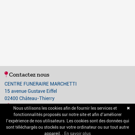
Contactez nous
CENTRE FUNERAIRE MARCHETTI
15 avenue Gustave Eiffel
02400 Château-Thierry
03 23 84 21 21
Nous utilisons les cookies afin de fournir les services et
✖
contact@centre-funeraire-marchetti.com
fonctionnalités proposés sur notre site et afin d’améliorer
l’expérience de nos utilisateurs. Les cookies sont des données qui
sont téléchargés ou stockés sur votre ordinateur ou sur tout autre
A propos
appareil. .
En savoir plus