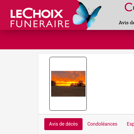
C
Avis d
Avis de décès
Condoléances
Esp