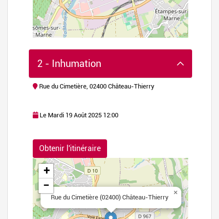
2 - Inhumation
Rue du Cimetière, 02400 Château-Thierry
Le Mardi 19 Août 2025 12:00
flet
|
©
Obtenir l'itinéraire
nStreetMap
+
−
×
Rue du Cimetière (02400) Château-Thierry