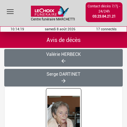
Contact décès 7/7j -
Toggle main menu visibility
24/24h
03.23.84.21.21
Centre funéraire MARCHETTI
10:14:19
samedi 8 août 2026
17 connectés
Avis de décès
Valérie HERBECK
Serge DARTINET