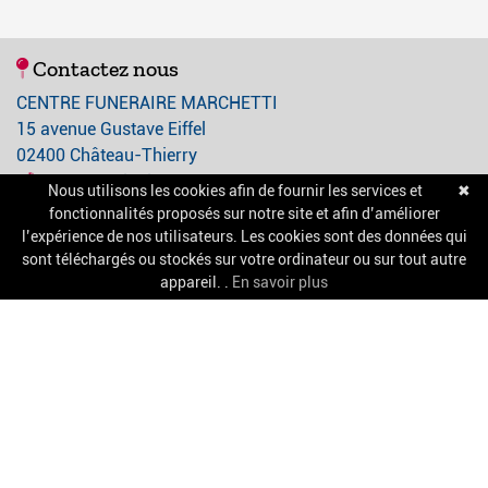
Contactez nous
CENTRE FUNERAIRE MARCHETTI
15 avenue Gustave Eiffel
02400 Château-Thierry
03 23 84 21 21
Nous utilisons les cookies afin de fournir les services et
✖
contact@centre-funeraire-marchetti.com
fonctionnalités proposés sur notre site et afin d’améliorer
l’expérience de nos utilisateurs. Les cookies sont des données qui
sont téléchargés ou stockés sur votre ordinateur ou sur tout autre
A propos
appareil. .
En savoir plus
Nos services
Chambres funéraires
Salle de cérémonie
Pompes funèbres
Informations pratiques
Mentions légales
Confidentialité et cookies