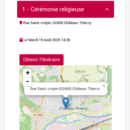
1 - Cérémonie religieuse
Rue Saint-crépin, 02400 Château-Thierry
Le Mardi 19 Août 2025 14:30
flet
|
©
Obtenir l'itinéraire
nStreetMap
+
−
×
Rue Saint-crépin (02400) Château-Thierry