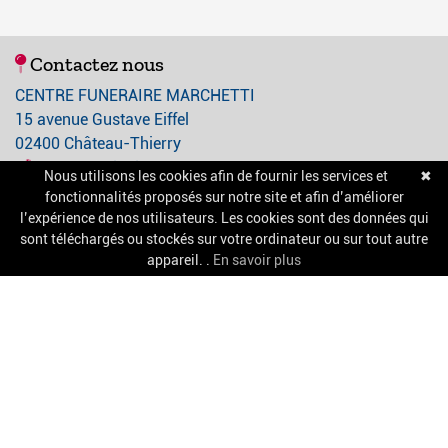
Contactez nous
CENTRE FUNERAIRE MARCHETTI
15 avenue Gustave Eiffel
02400 Château-Thierry
03 23 84 21 21
Nous utilisons les cookies afin de fournir les services et
✖
contact@centre-funeraire-marchetti.com
fonctionnalités proposés sur notre site et afin d’améliorer
l’expérience de nos utilisateurs. Les cookies sont des données qui
sont téléchargés ou stockés sur votre ordinateur ou sur tout autre
A propos
appareil. .
En savoir plus
Nos services
Chambres funéraires
Salle de cérémonie
Pompes funèbres
Informations pratiques
Mentions légales
Confidentialité et cookies