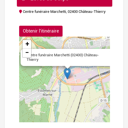
Centre funéraire Marchetti, 02400 Château-Thierry
flet
|
©
Obtenir l'itinéraire
nStreetMap
+
−
×
Centre funéraire Marchetti (02400) Château-
Thierry