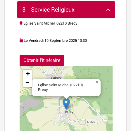
3 - Service Religieux
Eglise Saint Michel, 02210 Brécy
Le Vendredi 19 Septembre 2025 10:30
flet
|
©
Obtenir l'itinéraire
nStreetMap
+
−
×
Eglise Saint Michel (02210)
Brécy