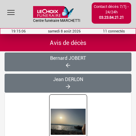
Contact décès 7/7j -
Toggle main menu visibility
24/24h
03.23.84.21.21
Centre funéraire MARCHETTI
19:15:06
samedi 8 août 2026
11 connectés
Avis de décès
Bernard JOBERT
Jean DERLON