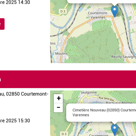
re 2025 14:30
e
n
Leaflet
|
©
OpenStreetMap
au, 02850 Courtemont-
+
−
Cimetière Nouveau (02850) Courtem
Varennes
re 2025 15:30