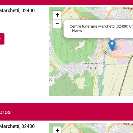
OpenStreetMap
Marchetti, 02400
+
−
Centre funéraire Marchetti (02400) C
Thierry
e
orps
Leaflet
|
©
OpenStreetMap
Marchetti, 02400
+