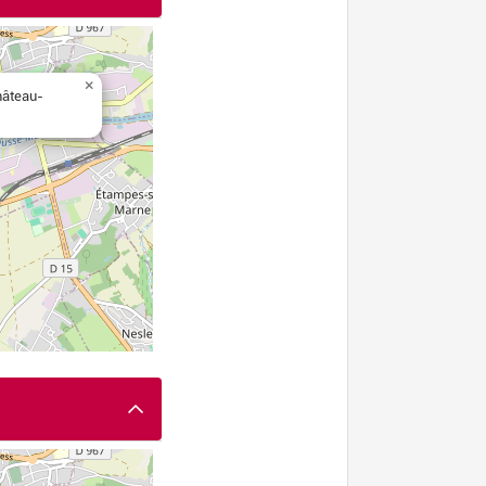
×
hâteau-