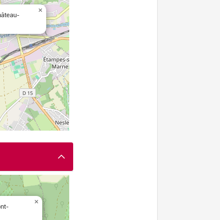
×
hâteau-
×
ont-