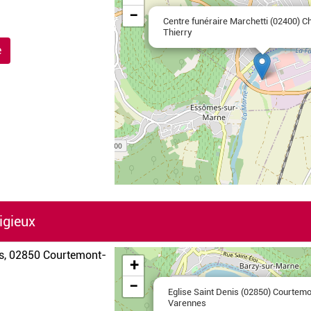
−
Centre funéraire Marchetti (02400) C
Thierry
e
igieux
Leaflet
|
©
OpenStreetMap
is, 02850 Courtemont-
+
−
Eglise Saint Denis (02850) Courtem
Varennes