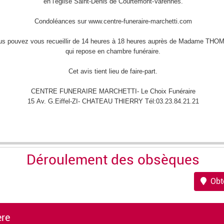
Déroulement des obsèques
Obte
ère
Leaflet
|
©