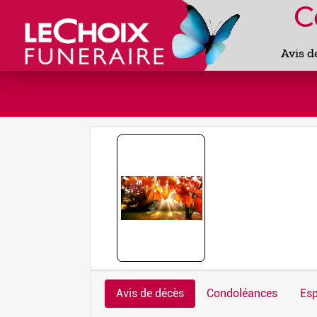
C
Avis d
Avis de décès
Condoléances
Esp