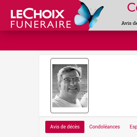
C
Avis d
Avis de décès
Condoléances
Esp