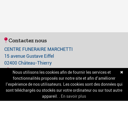
Contactez nous
CENTRE FUNERAIRE MARCHETTI
15 avenue Gustave Eiffel
02400 Château-Thierry
03 23 84 21 21
Nous utilisons les cookies afin de fournir les services et
✖
contact@centre-funeraire-marchetti.com
fonctionnalités proposés sur notre site et afin d’améliorer
l’expérience de nos utilisateurs. Les cookies sont des données qui
sont téléchargés ou stockés sur votre ordinateur ou sur tout autre
A propos
appareil. .
En savoir plus
Nos services
Chambres funéraires
Salle de cérémonie
Pompes funèbres