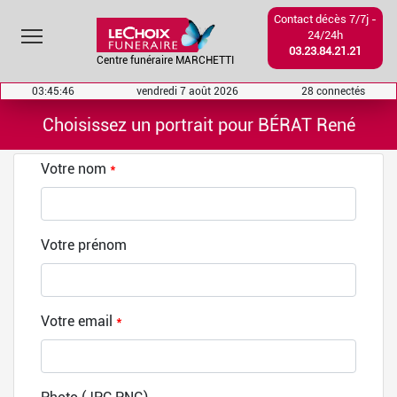
Contact décès 7/7j -
Toggle main menu visibility
24/24h
03.23.84.21.21
Centre funéraire MARCHETTI
03:45:46
vendredi 7 août 2026
28 connectés
Choisissez un portrait pour BÉRAT René
Votre nom
*
Votre prénom
Votre email
*