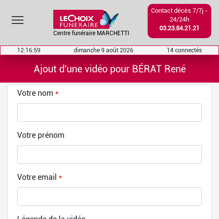
Contact décès 7/7j -
Toggle main menu visibility
24/24h
03.23.84.21.21
Centre funéraire MARCHETTI
12:17:00
dimanche 9 août 2026
14 connectés
Ajout d'une vidéo pour BÉRAT René
Votre nom
*
Votre prénom
Votre email
*