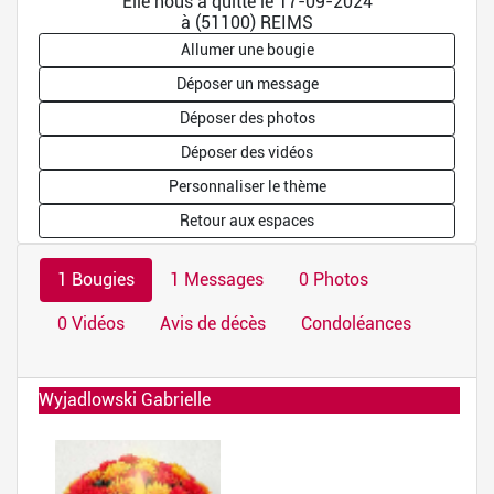
Elle nous a quitté le 17-09-2024
à (51100) REIMS
Allumer une bougie
Déposer un message
Déposer des photos
Déposer des vidéos
Personnaliser le thème
Retour aux espaces
1 Bougies
1 Messages
0 Photos
0 Vidéos
Avis de décès
Condoléances
Wyjadlowski Gabrielle
Allumée le 29-09-2024 à 16:58:17