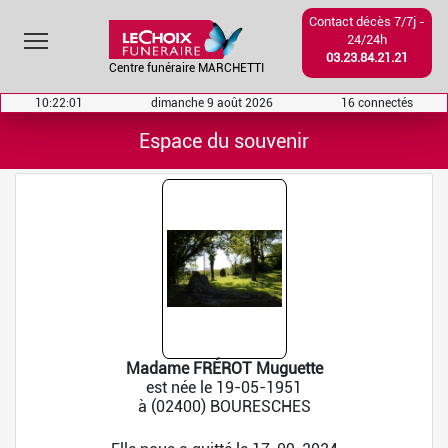
Contact décès 7/7j -
Toggle main menu visibility
24/24h
03.23.84.21.21
Centre funéraire MARCHETTI
10:22:01
dimanche 9 août 2026
16 connectés
Espace du souvenir
Madame FRÉROT Muguette
est née le 19-05-1951
à (02400) BOURESCHES