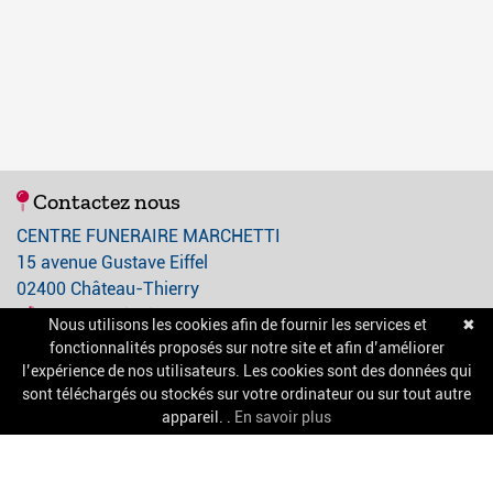
Contactez nous
CENTRE FUNERAIRE MARCHETTI
15 avenue Gustave Eiffel
02400 Château-Thierry
03 23 84 21 21
Nous utilisons les cookies afin de fournir les services et
✖
contact@centre-funeraire-marchetti.com
fonctionnalités proposés sur notre site et afin d’améliorer
l’expérience de nos utilisateurs. Les cookies sont des données qui
sont téléchargés ou stockés sur votre ordinateur ou sur tout autre
A propos
appareil. .
En savoir plus
Nos services
Chambres funéraires