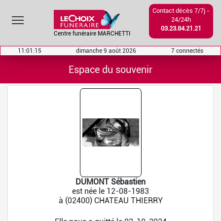
Contact décès 7/7j -
Toggle main menu visibility
24/24h
03.23.84.21.21
Centre funéraire MARCHETTI
11:01:15
dimanche 9 août 2026
7 connectés
Espace du souvenir
DUMONT Sébastien
est née le 12-08-1983
à (02400) CHATEAU THIERRY