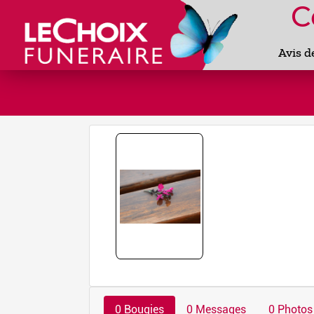
C
Avis d
0 Bougies
0 Messages
0 Photos