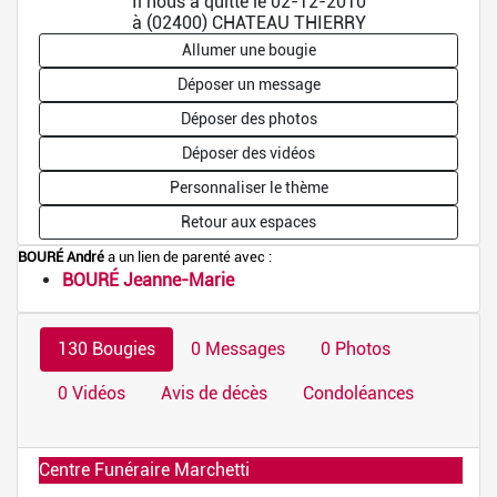
Il nous a quitté le 02-12-2010
à (02400) CHATEAU THIERRY
Allumer une bougie
Déposer un message
Déposer des photos
Déposer des vidéos
Personnaliser le thème
Retour aux espaces
BOURÉ André
a un lien de parenté avec :
BOURÉ Jeanne-Marie
130 Bougies
0 Messages
0 Photos
0 Vidéos
Avis de décès
Condoléances
Centre Funéraire Marchetti
Allumée le 02-12-2022 à 01:00:01