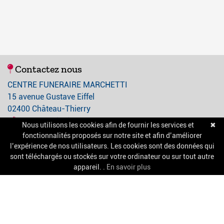
Contactez nous
CENTRE FUNERAIRE MARCHETTI
15 avenue Gustave Eiffel
02400 Château-Thierry
03 23 84 21 21
Nous utilisons les cookies afin de fournir les services et
✖
contact@centre-funeraire-marchetti.com
fonctionnalités proposés sur notre site et afin d’améliorer
l’expérience de nos utilisateurs. Les cookies sont des données qui
sont téléchargés ou stockés sur votre ordinateur ou sur tout autre
A propos
appareil. .
En savoir plus
Nos services
Chambres funéraires
Salle de cérémonie
Pompes funèbres